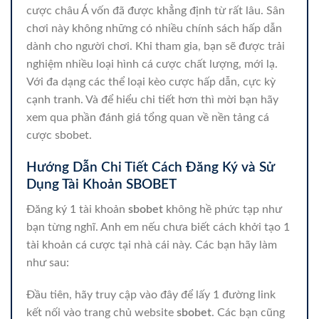
cược châu Á vốn đã được khẳng định từ rất lâu. Sân
chơi này không những có nhiều chính sách hấp dẫn
dành cho người chơi. Khi tham gia, bạn sẽ được trải
nghiệm nhiều loại hình cá cược chất lượng, mới lạ.
Với đa dạng các thể loại kèo cược hấp dẫn, cực kỳ
cạnh tranh. Và để hiểu chi tiết hơn thì mời bạn hãy
xem qua phần đánh giá tổng quan về nền tảng cá
cược sbobet.
Hướng Dẫn Chi Tiết Cách Đăng Ký và Sử
Dụng Tài Khoản SBOBET
Đăng ký 1 tài khoản
sbobet
không hề phức tạp như
bạn từng nghĩ. Anh em nếu chưa biết cách khởi tạo 1
tài khoản cá cược tại nhà cái này. Các bạn hãy làm
như sau:
Đầu tiên, hãy truy cập vào đây để lấy 1 đường link
kết nối vào trang chủ website
sbobet
. Các bạn cũng