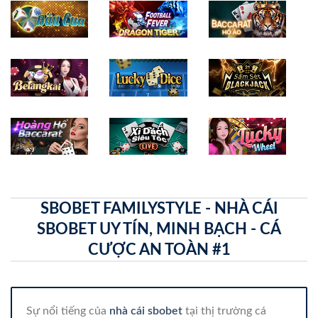
SBOBET FAMILYSTYLE - NHÀ CÁI
SBOBET UY TÍN, MINH BẠCH - CÁ
CƯỢC AN TOÀN #1
Sự nổi tiếng của
nhà cái sbobet
tại thị trường cá