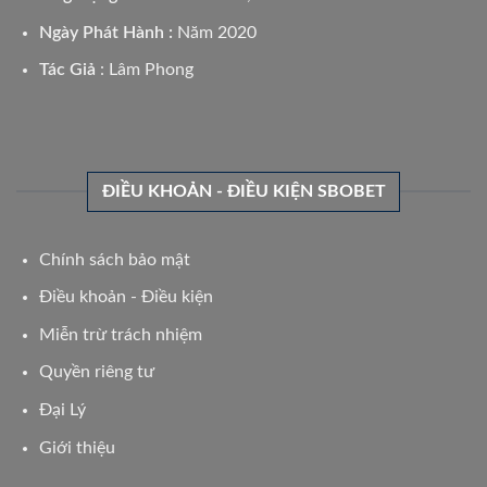
kỳ chất lượng. Với đầy đủ mọi thông tin về các giải
Ngày Phát Hành :
Năm 2020
thi đấu thể thao đang diễn ra và được yêu thích.
Tác Giả
: Lâm Phong
Mỗi môn thi đấu thể thao sẽ có đủ những thông tin
cần thiết như số lượng kèo cược từng trận, tỷ lệ kèo
update 24/24, ….
Giao diện cược đơn giản, rất thân thiện với người
ĐIỀU KHOẢN - ĐIỀU KIỆN SBOBET
dùng. Đồng thời còn hoạt động tốt trên nhiều nền
tảng khác nhau như PC, Tablet, di động.
Chính sách bảo mật
Nếu anh em có nhu cầu muốn bắt kèo đối với những
Điều khoản - Điều kiện
môn thể thao như bóng đá, bóng chày, bóng rổ, bóng
Miễn trừ trách nhiệm
bầu dục, tenis, quyền anh,… Vậy thì sảnh cược thể
Quyền riêng tư
thao
sbobet
sẽ luôn khiến các bạn phải cảm thấy hài
lòng. Muốn kèo nào cũng có, muốn giải đấu thể thao
Đại Lý
cũng có thông tin đầy đủ. Tỷ lệ kèo cược siêu cạnh
Giới thiệu
tranh và còn có độ chính xác rất cao.