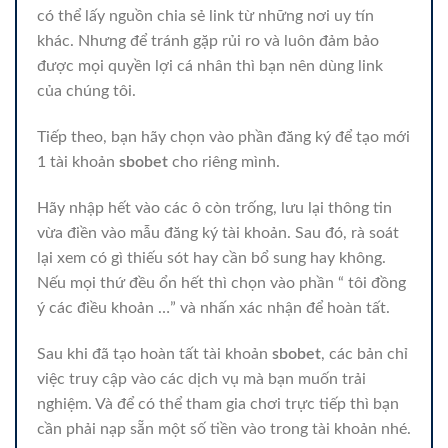
có thể lấy nguồn chia sẻ link từ những nơi uy tín
khác. Nhưng để tránh gặp rủi ro và luôn đảm bảo
được mọi quyền lợi cá nhân thì bạn nên dùng link
của chúng tôi.
Tiếp theo, bạn hãy chọn vào phần đăng ký để tạo mới
1 tài khoản
sbobet
cho riêng mình.
Hãy nhập hết vào các ô còn trống, lưu lại thông tin
vừa điền vào mẫu đăng ký tài khoản. Sau đó, rà soát
lại xem có gì thiếu sót hay cần bổ sung hay không.
Nếu mọi thứ đều ổn hết thì chọn vào phần “ tôi đồng
ý các điều khoản …” và nhấn xác nhận để hoàn tất.
Sau khi đã tạo hoàn tất tài khoản
sbobet
, các bản chỉ
việc truy cập vào các dịch vụ mà bạn muốn trải
nghiệm. Và để có thể tham gia chơi trực tiếp thì bạn
cần phải nạp sẵn một số tiền vào trong tài khoản nhé.