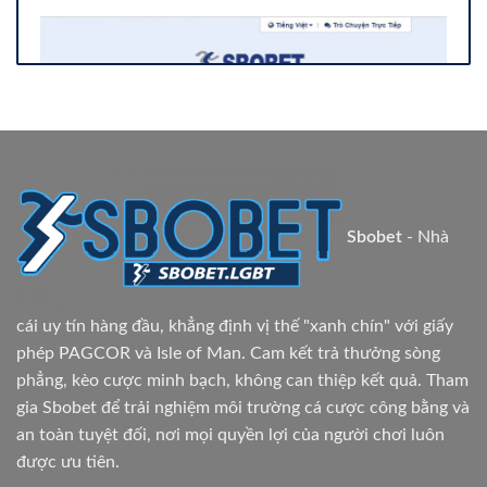
Sbobet
- Nhà
cái uy tín hàng đầu, khẳng định vị thế "xanh chín" với giấy
phép PAGCOR và Isle of Man. Cam kết trả thưởng sòng
phẳng, kèo cược minh bạch, không can thiệp kết quả. Tham
gia Sbobet để trải nghiệm môi trường cá cược công bằng và
Hướng dẫn anh em cách đăng ký tham gia cá cược tại
an toàn tuyệt đối, nơi mọi quyền lợi của người chơi luôn
SBOBET
được ưu tiên.