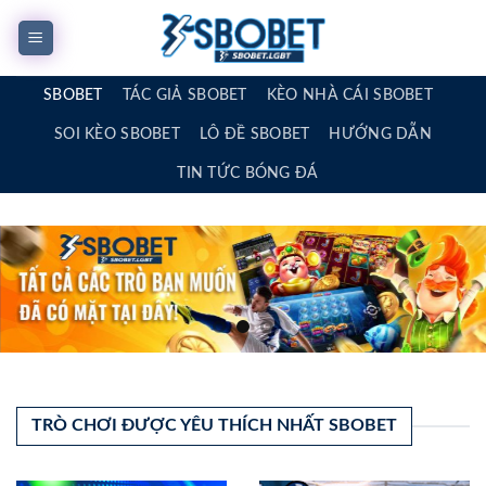
Bỏ
qua
nội
dung
SBOBET
TÁC GIẢ SBOBET
KÈO NHÀ CÁI SBOBET
SOI KÈO SBOBET
LÔ ĐỀ SBOBET
HƯỚNG DẪN
TIN TỨC BÓNG ĐÁ
TRÒ CHƠI ĐƯỢC YÊU THÍCH NHẤT SBOBET